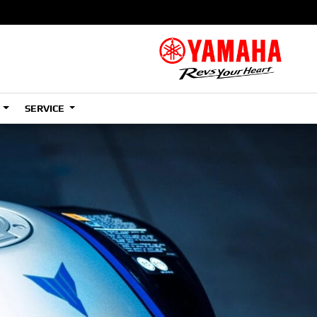
S
SERVICE
A2
e
Tenere
700
)
(Low)
35kW
A2
e
Tenere
700