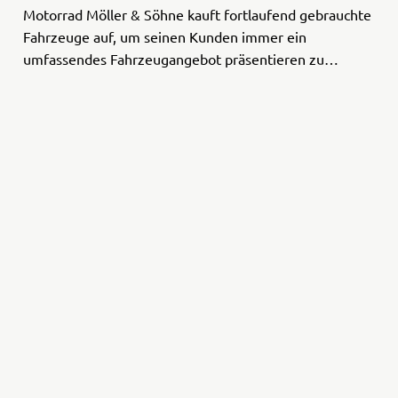
Motorrad Möller & Söhne kauft fortlaufend gebrauchte
Fahrzeuge auf, um seinen Kunden immer ein
umfassendes Fahrzeugangebot präsentieren zu
können. Sie wollen Ihr gebrauchtes Trike, Quad oder
Bike verkaufen? Dann wenden S ...