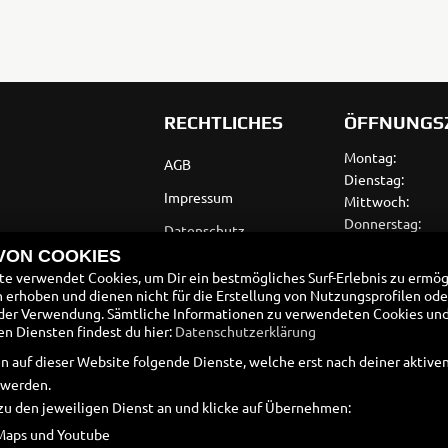
RECHTLICHES
ÖFFNUNGS
Montag:
AGB
Dienstag:
Impressum
Mittwoch:
Donnerstag:
Datenschutz
Freitag:
 VON COOKIES
Disclaimer
Samstag:
e verwendet Cookies, um Dir ein bestmögliches Surf-Erlebnis zu ermög
Sonntag:
erhoben und dienen nicht für die Erstellung von Nutzungsprofilen ode
Barrierefreiheit
der Verwendung. Sämtliche Informationen zu verwendeten Cookies un
Batteriegesetz
 Diensten findest du hier:
Datenschutzerklärung
n auf dieser Website folgende Dienste, welche erst nach deiner aktiv
Altölverordnung
 werden.
zu den jeweiligen Dienst an und klicke auf Übernehmen:
Maps und Youtube