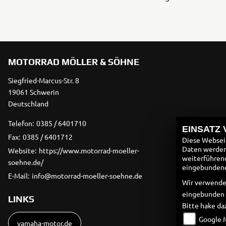
Motorrad bei uns das Jahr über warm und trocken
einzulagern. Ab 39,90€ im ...
MOTORRAD MÖLLER & SÖHNE
Siegfried-Marcus-Str. 8
19061 Schwerin
Deutschland
Telefon:
0385 / 6401710
EINSATZ
Fax:
0385 / 6401712
Diese Webseit
Daten werden 
Website:
https://www.motorrad-moeller-
weiterführen
soehne.de/
eingebundenen
E-Mail:
info@motorrad-moeller-soehne.de
Wir verwende
eingebunden
LINKS
Bitte hake da
Google 
yamaha-motor.de