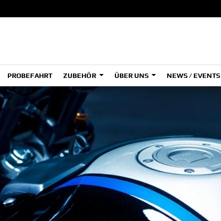
PROBEFAHRT
ZUBEHÖR
ÜBER UNS
NEWS / EVENT
ADVENTURE
A
A
HYPER NAKED
SPORT HERITAGE
Tenere
Tener
700
700
(Low
SPORT TOURING
SUPERSPORT
A2
A
Tenere
Tener
700
700