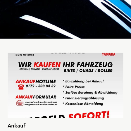
35kW
Rally
A
A1
Tenere
WR12
700
World
Raid
Ankauf