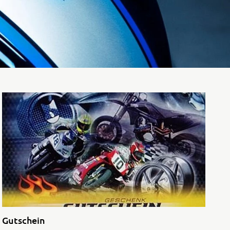
Rally
35kW
5R
Gutschein