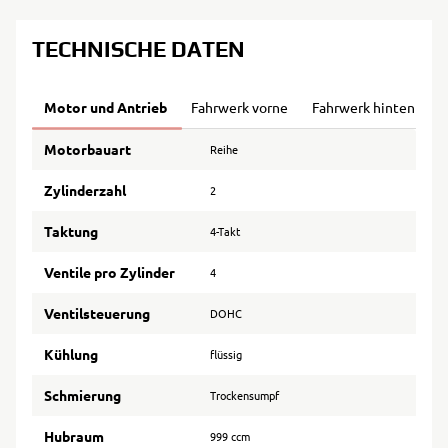
TECHNISCHE DATEN
Motor und Antrieb
Fahrwerk vorne
Fahrwerk hinten
B
Motorbauart
Reihe
Zylinderzahl
2
Taktung
4-Takt
Ventile pro Zylinder
4
Ventilsteuerung
DOHC
Kühlung
flüssig
Schmierung
Trockensumpf
Hubraum
999 ccm